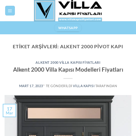
Skip
to
content
WHATSAPP
ETIKET ARŞIVLERI:
ALKENT 2000 PIVOT KAPI
ALKENT 2000 VILLA KAPISI FIYATLARI
Alkent 2000 Villa Kapısı Modelleri Fiyatları
MART 17, 2023
’' TE GÖNDERILDI
VILLA KAPISI
TARAFINDAN
17
Mar