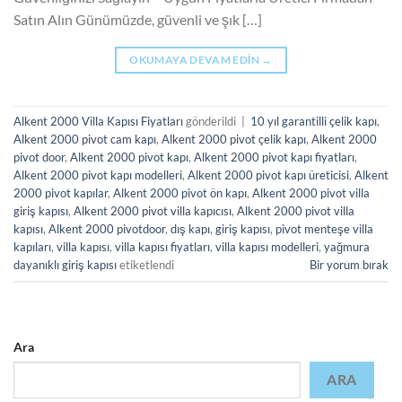
Satın Alın Günümüzde, güvenli ve şık […]
OKUMAYA DEVAM EDIN
→
Alkent 2000 Villa Kapısı Fiyatları
gönderildi
|
10 yıl garantilli çelik kapı
,
Alkent 2000 pivot cam kapı
,
Alkent 2000 pivot çelik kapı
,
Alkent 2000
pivot door
,
Alkent 2000 pivot kapı
,
Alkent 2000 pivot kapı fiyatları
,
Alkent 2000 pivot kapı modelleri
,
Alkent 2000 pivot kapı üreticisi
,
Alkent
2000 pivot kapılar
,
Alkent 2000 pivot ön kapı
,
Alkent 2000 pivot villa
giriş kapısı
,
Alkent 2000 pivot villa kapıcısı
,
Alkent 2000 pivot villa
kapısı
,
Alkent 2000 pivotdoor
,
dış kapı
,
giriş kapısı
,
pivot menteşe villa
kapıları
,
villa kapısı
,
villa kapısı fiyatları
,
villa kapısı modelleri
,
yağmura
dayanıklı giriş kapısı
etiketlendi
Bir yorum bırak
Ara
ARA