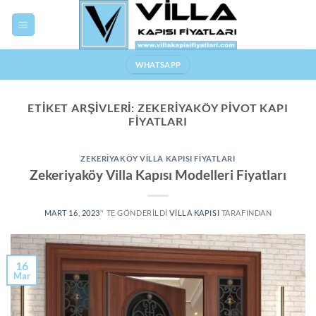
Skip
to
content
WHATSAPP
ETIKET ARŞIVLERI:
ZEKERIYAKÖY PIVOT KAPI
FIYATLARI
ZEKERIYAKÖY VILLA KAPISI FIYATLARI
Zekeriyaköy Villa Kapısı Modelleri Fiyatları
MART 16, 2023
’' TE GÖNDERILDI
VILLA KAPISI
TARAFINDAN
16
Mar