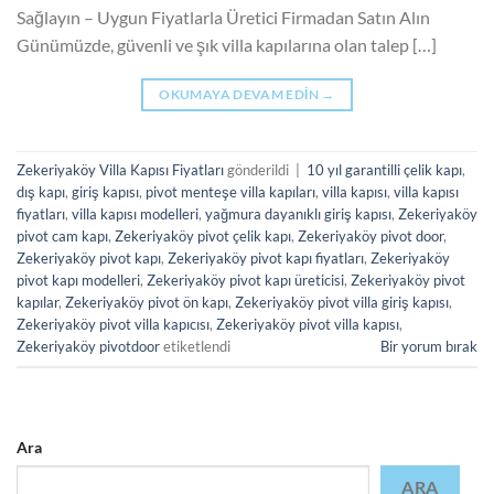
Sağlayın – Uygun Fiyatlarla Üretici Firmadan Satın Alın
Günümüzde, güvenli ve şık villa kapılarına olan talep […]
OKUMAYA DEVAM EDIN
→
Zekeriyaköy Villa Kapısı Fiyatları
gönderildi
|
10 yıl garantilli çelik kapı
,
dış kapı
,
giriş kapısı
,
pivot menteşe villa kapıları
,
villa kapısı
,
villa kapısı
fiyatları
,
villa kapısı modelleri
,
yağmura dayanıklı giriş kapısı
,
Zekeriyaköy
pivot cam kapı
,
Zekeriyaköy pivot çelik kapı
,
Zekeriyaköy pivot door
,
Zekeriyaköy pivot kapı
,
Zekeriyaköy pivot kapı fiyatları
,
Zekeriyaköy
pivot kapı modelleri
,
Zekeriyaköy pivot kapı üreticisi
,
Zekeriyaköy pivot
kapılar
,
Zekeriyaköy pivot ön kapı
,
Zekeriyaköy pivot villa giriş kapısı
,
Zekeriyaköy pivot villa kapıcısı
,
Zekeriyaköy pivot villa kapısı
,
Zekeriyaköy pivotdoor
etiketlendi
Bir yorum bırak
Ara
ARA