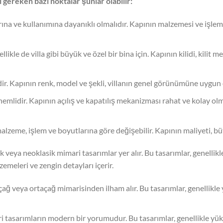
 gereken bazı noktalar şunlar olabilir:
arına ve kullanımına dayanıklı olmalıdır. Kapının malzemesi ve işleml
ikle de villa gibi büyük ve özel bir bina için. Kapının kilidi, kilit 
lidir. Kapının renk, model ve şekli, villanın genel görünümüne uygun 
mlidir. Kapının açılış ve kapatılış mekanizması rahat ve kolay olmalı
 malzeme, işlem ve boyutlarına göre değişebilir. Kapının maliyeti, b
asik veya neoklasik mimari tasarımlar yer alır. Bu tasarımlar, genelli
emeleri ve zengin detayları içerir.
çağ veya ortaçağ mimarisinden ilham alır. Bu tasarımlar, genellikle y
i tasarımların modern bir yorumudur. Bu tasarımlar, genellikle yük