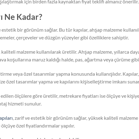
rşılaştırmak için birden fazla kaynaktan fiyat teklifi almanız önerilir.
arı Ne Kadar?
ve estetik bir görünüm sağlar. Bu tür kapılar, ahşap malzeme kullanıla
slemeler, çerçeveler ve düzgün yüzeyler gibi özelliklere sahiptir.
 kaliteli malzeme kullanılarak üretilir. Ahşap malzeme, yıllarca dayan
hava koşullarına maruz kaldığı halde, pas, ağartma veya çürüme gib
eştirme veya özel tasarımlar yapma konusunda kullanışlıdır. Kapılar
ze özel tasarımlar yapma ve kapılarını kişiselleştirme imkanı sunar
 edilen ölçülere göre üretilir, metrekare fiyatları ise ölçüye ve kişiy
ntaj hizmeti sunulur.
apıları
, zarif ve estetik bir görünüm sağlar, yüksek kaliteli malzeme 
ölçüye özel fiyatlandırmalar yapılır.