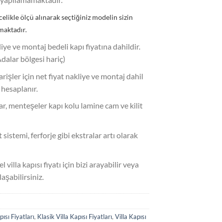
celikle ölçü alınarak seçtiğiniz modelin sizin
maktadır.
liye ve montaj bedeli kapı fiyatına dahildir.
Adalar bölgesi hariç)
parişler için net fiyat nakliye ve montaj dahil
 hesaplanır.
uar, menteşeler kapı kolu lamine cam ve kilit
 sistemi, ferforje gibi ekstralar artı olarak
l villa kapısı fiyatı için bizi arayabilir veya
şabilirsiniz.
sı Fiyatları
,
Klasik Villa Kapısı Fiyatları
,
Villa Kapısı