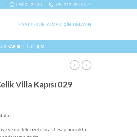
IL
09:00 - 22:00
+90 212 983 96 74
FIYAT TEKLIFI ALMAK İÇIN TIKLAYIN
LLA KAPISI
İLETIŞIM
lik Villa Kapısı 029
atıdır
.
 ölçüye ve modele özel olarak hesaplanmakta
a yapılamamaktadır.