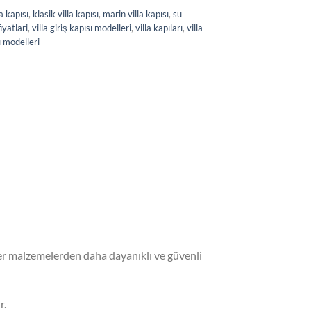
la kapısı
,
klasik villa kapısı
,
marin villa kapısı
,
su
fiyatlari
,
villa giriş kapısı modelleri
,
villa kapıları
,
villa
ı modelleri
iğer malzemelerden daha dayanıklı ve güvenli
r.