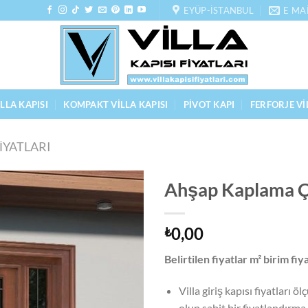
EYÜP-İSTANBUL
E MA
LLA KAPISI
KOMPAKT VILLA KAPISI
PIVOT KAPI
FERFORJE VI
FIYATLARI
Ahşap Kaplama Çe
0,00
₺
Belirtilen fiyatlar m² birim fiy
Villa giriş kapısı fiyatları
olup sabit bir fiyatlandırm