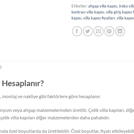
Etiketler:
ahşap villa kapısı
,
iroko vil
kontrası villa kapısı
,
villa giriş kapısı 
kapısı
,
villa kapısı fiyatları
,
villa kapıs
)
ıl Hesaplanır?
m, montaj ve nakliye gibi faktörlere göre hesaplanır.
minyum veya ahşap malzemelerinden üretilir. Çelik villa kapıları, d
çelik villa kapıları diğer malzemelerden daha pahalıdır.
nda özel boyutlarda da üretilebilir. Özel boyutlar, fiyatı etkileyebili