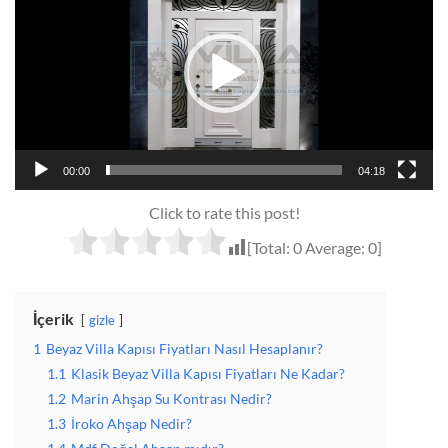
00:00
04:18
Click to rate this post!
[Total:
0
Average:
0
]
İçerik
gizle
1
Beyaz Villa Kapısı Fiyatları Nasıl Hesaplanır?
1.1
Klasik Beyaz Villa Kapısı Fiyatları Ne Kadar?
1.2
Marin Ahşap Su Kontrası Nedir?
1.3
İroko Ahşap Nedir?