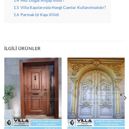
1.4
Mdf Doğal Ahşap mıdır?
1.5
Villa Kapılarında Hangi Camlar Kullanılmalıdır?
1.6
Parmak İzi Kapı Kilidi
İLGILI ÜRÜNLER