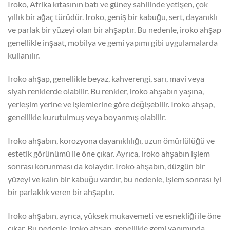
Iroko, Afrika kıtasının batı ve güney sahilinde yetişen, çok
yıllık bir ağaç türüdür. Iroko, geniş bir kabuğu, sert, dayanıklı
ve parlak bir yüzeyi olan bir ahşaptır. Bu nedenle, iroko ahşap
genellikle inşaat, mobilya ve gemi yapımı gibi uygulamalarda
kullanılır.
Iroko ahşap, genellikle beyaz, kahverengi, sarı, mavi veya
siyah renklerde olabilir. Bu renkler, iroko ahşabın yaşına,
yerleşim yerine ve işlemlerine göre değişebilir. Iroko ahşap,
genellikle kurutulmuş veya boyanmış olabilir.
Iroko ahşabın, korozyona dayanıklılığı, uzun ömürlülüğü ve
estetik görünümü ile öne çıkar. Ayrıca, iroko ahşabın işlem
sonrası korunması da kolaydır. Iroko ahşabın, düzgün bir
yüzeyi ve kalın bir kabuğu vardır, bu nedenle, işlem sonrası iyi
bir parlaklık veren bir ahşaptır.
Iroko ahşabın, ayrıca, yüksek mukavemeti ve esnekliği ile öne
çıkar. Bu nedenle, iroko ahşap, genellikle gemi yapımında,