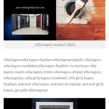
Villa-kapisi-renkleri-2023
villa kapısı,villa kapısı fiyatları,villa kapıları,klasik villa kapısı,
villa kapısı modelleri,villa kapısı fiyatları, su kontrası villa
kapısı, marin villa kapısı, iroko villa kapısı, ahşap villa kapısı,
villa kapıları, villa giriş kapısı modelleri, villa giriş kapısı
fiyatlari, antrasit villa kapısı, antrasit ön kapılar, antrasit giriş
kapısı, gri çelik villa kapıları
Video
oynatıcı