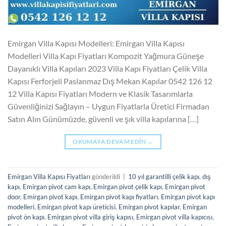
Emirgan Villa Kapısı Modelleri: Emirgan Villa Kapısı
Modelleri Villa Kapı Fiyatları Kompozit Yağmura Güneşe
Dayanıklı Villa Kapıları 2023 Villa Kapı Fiyatları Çelik Villa
Kapısı Ferforjeli Paslanmaz Dış Mekan Kapılar 0542 126 12
12 Villa Kapısı Fiyatları Modern ve Klasik Tasarımlarla
Güvenliğinizi Sağlayın – Uygun Fiyatlarla Üretici Firmadan
Satın Alın Günümüzde, güvenli ve şık villa kapılarına […]
OKUMAYA DEVAM EDIN
→
Emirgan Villa Kapısı Fiyatları
gönderildi
|
10 yıl garantilli çelik kapı
,
dış
kapı
,
Emirgan pivot cam kapı
,
Emirgan pivot çelik kapı
,
Emirgan pivot
door
,
Emirgan pivot kapı
,
Emirgan pivot kapı fiyatları
,
Emirgan pivot kapı
modelleri
,
Emirgan pivot kapı üreticisi
,
Emirgan pivot kapılar
,
Emirgan
pivot ön kapı
,
Emirgan pivot villa giriş kapısı
,
Emirgan pivot villa kapıcısı
,