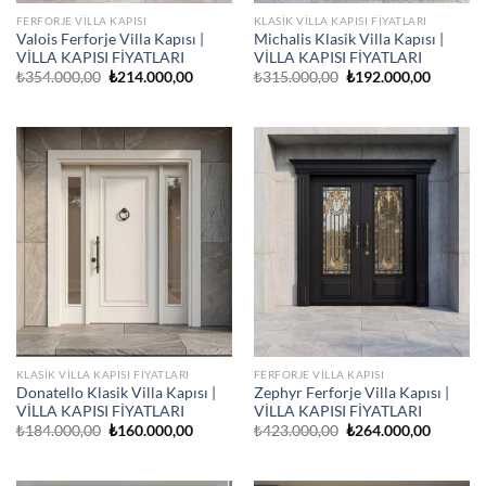
FERFORJE VILLA KAPISI
KLASIK VILLA KAPISI FIYATLARI
Valois Ferforje Villa Kapısı |
Michalis Klasik Villa Kapısı |
VİLLA KAPISI FİYATLARI
VİLLA KAPISI FİYATLARI
Orijinal
Şu
Orijinal
Şu
₺
354.000,00
₺
214.000,00
₺
315.000,00
₺
192.000,00
fiyat:
andaki
fiyat:
andaki
₺354.000,00.
fiyat:
₺315.000,00.
fiyat:
₺214.000,00.
₺192.00
KLASIK VILLA KAPISI FIYATLARI
FERFORJE VILLA KAPISI
Donatello Klasik Villa Kapısı |
Zephyr Ferforje Villa Kapısı |
VİLLA KAPISI FİYATLARI
VİLLA KAPISI FİYATLARI
Orijinal
Şu
Orijinal
Şu
₺
184.000,00
₺
160.000,00
₺
423.000,00
₺
264.000,00
fiyat:
andaki
fiyat:
andaki
₺184.000,00.
fiyat:
₺423.000,00.
fiyat:
₺160.000,00.
₺264.00