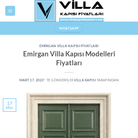
Skip
to
content
WHATSAPP
EMIRGAN VILLA KAPISI FIYATLARI
Emirgan Villa Kapısı Modelleri
Fiyatları
MART 17, 2023
’' TE GÖNDERILDI
VILLA KAPISI
TARAFINDAN
17
Mar