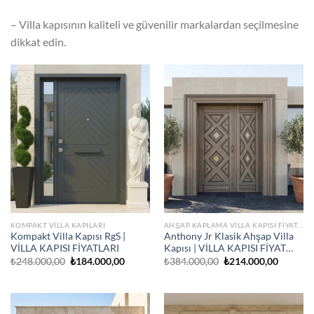
– Villa kapısının kaliteli ve güvenilir markalardan seçilmesine
dikkat edin.
KOMPAKT VILLA KAPILARI
AHŞAP KAPLAMA VILLA KAPISI FIYATLARI
Kompakt Villa Kapısı RgS |
Anthony Jr Klasik Ahşap Villa
VİLLA KAPISI FİYATLARI
Kapısı | VİLLA KAPISI FİYAT…
Orijinal
Şu
Orijinal
Şu
₺
248.000,00
₺
184.000,00
₺
384.000,00
₺
214.000,00
fiyat:
andaki
fiyat:
andaki
₺248.000,00.
fiyat:
₺384.000,00.
fiyat:
₺184.000,00.
₺214.00