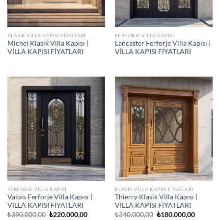
KLASIK VILLA KAPISI FIYATLARI
FERFORJE VILLA KAPISI
Michel Klasik Villa Kapısı |
Lancaster Ferforje Villa Kapısı |
VİLLA KAPISI FİYATLARI
VİLLA KAPISI FİYATLARI
FERFORJE VILLA KAPISI
KLASIK VILLA KAPISI FIYATLARI
Valois Ferforje Villa Kapısı |
Thierry Klasik Villa Kapısı |
VİLLA KAPISI FİYATLARI
VİLLA KAPISI FİYATLARI
Orijinal
Şu
Orijinal
Şu
₺
390.000,00
₺
220.000,00
₺
340.000,00
₺
180.000,00