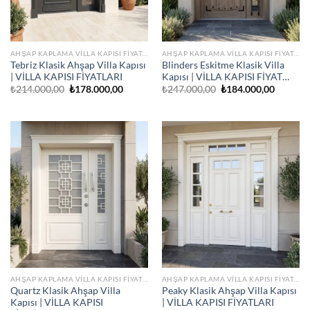
AHŞAP KAPLAMA VILLA KAPISI FIYATLARI
AHŞAP KAPLAMA VILLA KAPISI FIYATLARI
Tebriz Klasik Ahşap Villa Kapısı
Blinders Eskitme Klasik Villa
| VİLLA KAPISI FİYATLARI
Kapısı | VİLLA KAPISI FİYAT…
Orijinal
Şu
Orijinal
Şu
₺
214.000,00
₺
178.000,00
₺
247.000,00
₺
184.000,00
fiyat:
andaki
fiyat:
andaki
₺214.000,00.
fiyat:
₺247.000,00.
fiyat:
₺178.000,00.
₺184.00
AHŞAP KAPLAMA VILLA KAPISI FIYATLARI
AHŞAP KAPLAMA VILLA KAPISI FIYATLARI
Quartz Klasik Ahşap Villa
Peaky Klasik Ahşap Villa Kapısı
Kapısı | VİLLA KAPISI
| VİLLA KAPISI FİYATLARI