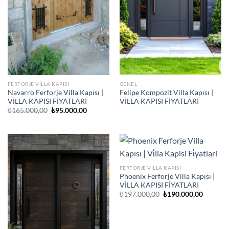
FERFORJE VILLA KAPISI
GENEL
Navarro Ferforje Villa Kapısı |
Felipe Kompozit Villa Kapısı |
VİLLA KAPISI FİYATLARI
VİLLA KAPISI FİYATLARI
Orijinal
Şu
₺
165.000,00
₺
95.000,00
fiyat:
andaki
₺165.000,00.
fiyat:
₺95.000,00.
FERFORJE VILLA KAPISI
Phoenix Ferforje Villa Kapısı |
VİLLA KAPISI FİYATLARI
Orijinal
Şu
₺
197.000,00
₺
190.000,00
fiyat:
andaki
₺197.000,00.
fiyat:
₺190.00