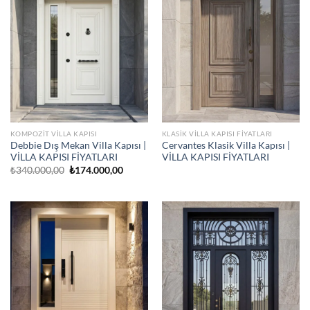
KOMPOZIT VILLA KAPISI
KLASIK VILLA KAPISI FIYATLARI
Debbie Dış Mekan Villa Kapısı |
Cervantes Klasik Villa Kapısı |
VİLLA KAPISI FİYATLARI
VİLLA KAPISI FİYATLARI
Orijinal
Şu
₺
340.000,00
₺
174.000,00
fiyat:
andaki
₺340.000,00.
fiyat:
₺174.000,00.