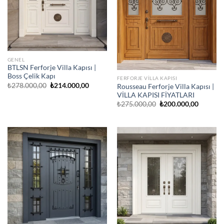
GENEL
BTLSN Ferforje Villa Kapısı |
Boss Çelik Kapı
FERFORJE VILLA KAPISI
Orijinal
Şu
₺
278.000,00
₺
214.000,00
Rousseau Ferforje Villa Kapısı |
fiyat:
andaki
VİLLA KAPISI FİYATLARI
₺278.000,00.
fiyat:
Orijinal
Şu
₺
275.000,00
₺
200.000,00
₺214.000,00.
fiyat:
andaki
₺275.000,00.
fiyat:
₺200.00