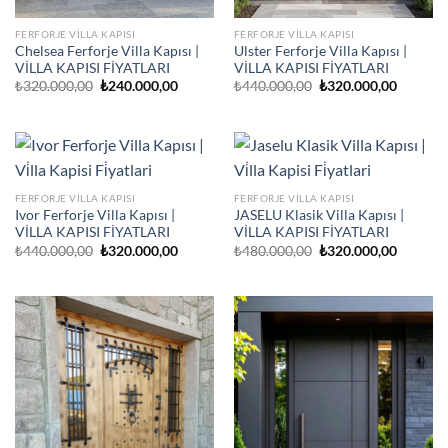
FERFORJE VILLA KAPISI
FERFORJE VILLA KAPISI
Chelsea Ferforje Villa Kapısı |
Ulster Ferforje Villa Kapısı |
VİLLA KAPISI FİYATLARI
VİLLA KAPISI FİYATLARI
Orijinal
Şu
Orijinal
Şu
₺
320.000,00
₺
240.000,00
₺
440.000,00
₺
320.000,00
fiyat:
andaki
fiyat:
andaki
₺320.000,00.
fiyat:
₺440.000,00.
fiyat:
₺240.000,00.
₺320.00
FERFORJE VILLA KAPISI
FERFORJE VILLA KAPISI
Ivor Ferforje Villa Kapısı |
JASELU Klasik Villa Kapısı |
VİLLA KAPISI FİYATLARI
VİLLA KAPISI FİYATLARI
Orijinal
Şu
Orijinal
Şu
₺
440.000,00
₺
320.000,00
₺
480.000,00
₺
320.000,00
fiyat:
andaki
fiyat:
andaki
₺440.000,00.
fiyat:
₺480.000,00.
fiyat:
₺320.000,00.
₺320.00