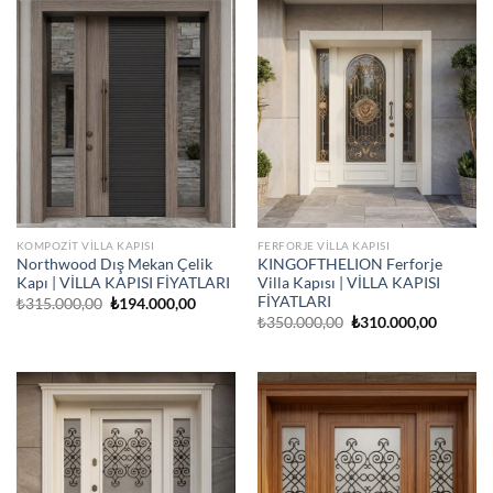
KOMPOZIT VILLA KAPISI
FERFORJE VILLA KAPISI
Northwood Dış Mekan Çelik
KINGOFTHELION Ferforje
Kapı | VİLLA KAPISI FİYATLARI
Villa Kapısı | VİLLA KAPISI
FİYATLARI
Orijinal
Şu
₺
315.000,00
₺
194.000,00
fiyat:
andaki
Orijinal
Şu
₺
350.000,00
₺
310.000,00
₺315.000,00.
fiyat:
fiyat:
andaki
₺194.000,00.
₺350.000,00.
fiyat:
₺310.00