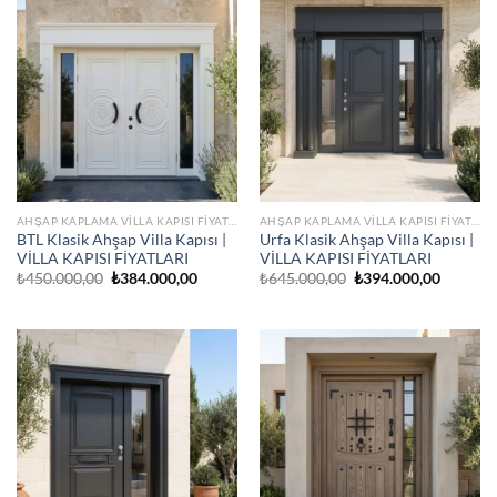
AHŞAP KAPLAMA VILLA KAPISI FIYATLARI
AHŞAP KAPLAMA VILLA KAPISI FIYATLARI
BTL Klasik Ahşap Villa Kapısı |
Urfa Klasik Ahşap Villa Kapısı |
VİLLA KAPISI FİYATLARI
VİLLA KAPISI FİYATLARI
Orijinal
Şu
Orijinal
Şu
₺
450.000,00
₺
384.000,00
₺
645.000,00
₺
394.000,00
fiyat:
andaki
fiyat:
andaki
₺450.000,00.
fiyat:
₺645.000,00.
fiyat:
₺384.000,00.
₺394.00