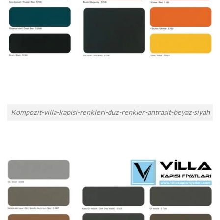
Kompozit-villa-kapisi-renkleri-duz-renkler-antrasit-beyaz-siyah