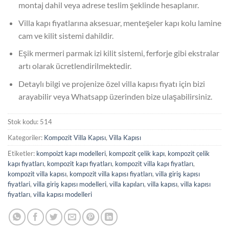
montaj dahil veya adrese teslim şeklinde hesaplanır.
Villa kapı fiyatlarına aksesuar, menteşeler kapı kolu lamine
cam ve kilit sistemi dahildir.
Eşik mermeri parmak izi kilit sistemi, ferforje gibi ekstralar
artı olarak ücretlendirilmektedir.
Detaylı bilgi ve projenize özel villa kapısı fiyatı için bizi
arayabilir veya Whatsapp üzerinden bize ulaşabilirsiniz.
Stok kodu:
514
Kategoriler:
Kompozit Villa Kapısı
,
Villa Kapısı
Etiketler:
kompoizt kapı modelleri
,
kompozit çelik kapı
,
kompozit çelik
kapı fiyatları
,
kompozit kapı fiyatları
,
kompozit villa kapı fiyatları
,
kompozit villa kapısı
,
kompozit villa kapısı fiyatları
,
villa giriş kapısı
fiyatlari
,
villa giriş kapısı modelleri
,
villa kapıları
,
villa kapısı
,
villa kapısı
fiyatları
,
villa kapısı modelleri