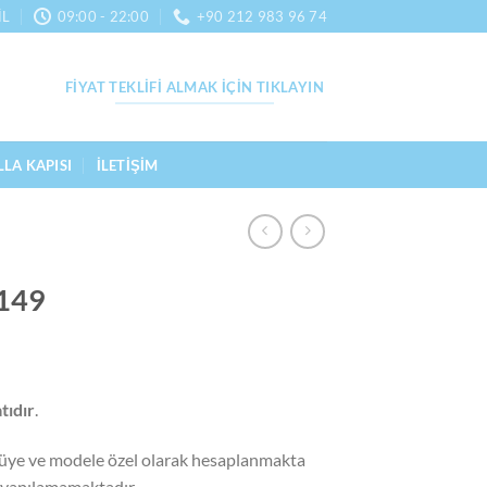
IL
09:00 - 22:00
+90 212 983 96 74
FIYAT TEKLIFI ALMAK İÇIN TIKLAYIN
LLA KAPISI
İLETIŞIM
 149
atıdır
.
 ölçüye ve modele özel olarak hesaplanmakta
a yapılamamaktadır.