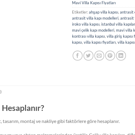
Mavi Villa Kapısı Fiyatları
Etiketler:
ahşap villa kapısı
,
antrasit 
antrasit villa kapı modelleri
,
antrasit 
iroko villa kapısı
,
istanbul villa kapılar
mavi çelik kapı modelleri
,
mavi villa k
kontrası villa kapısı
,
villa giriş kapısı 
kapısı
,
villa kapısı fiyatları
,
villa kapıs
)
ıl Hesaplanır?
t, tasarım, montaj ve nakliye gibi faktörlere göre hesaplanır.
minyum veya ahşap malzemelerinden üretilir. Çelik villa kapıları, d