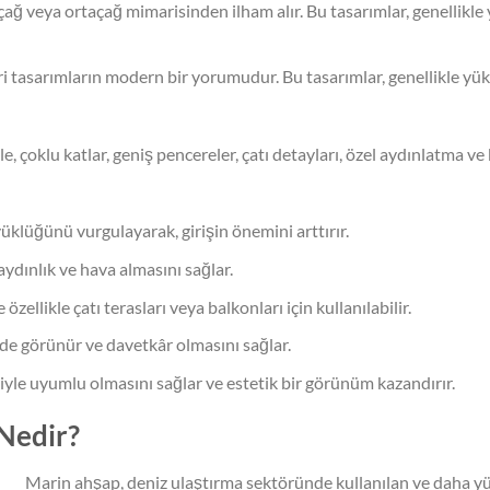
çağ veya ortaçağ mimarisinden ilham alır. Bu tasarımlar, genellikle y
i tasarımların modern bir yorumudur. Bu tasarımlar, genellikle yük
ikle, çoklu katlar, geniş pencereler, çatı detayları, özel aydınlatma 
yüklüğünü vurgulayarak, girişin önemini arttırır.
aydınlık ve hava almasını sağlar.
e özellikle çatı terasları veya balkonları için kullanılabilir.
de görünür ve davetkâr olmasını sağlar.
iyle uyumlu olmasını sağlar ve estetik bir görünüm kazandırır.
Nedir?
Marin ahşap, deniz ulaştırma sektöründe kullanılan ve daha yüks