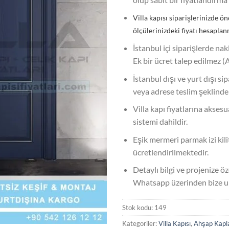
Villa kapısı siparişlerinizde ön
ölçülerinizdeki fiyatı hesaplan
İstanbul içi siparişlerde nak
Ek bir ücret talep edilmez (
İstanbul dışı ve yurt dışı si
veya adrese teslim şeklinde
Villa kapı fiyatlarına akses
sistemi dahildir.
Eşik mermeri parmak izi kilit
ücretlendirilmektedir.
Detaylı bilgi ve projenize öze
Whatsapp üzerinden bize ula
Stok kodu:
149
Kategoriler:
Villa Kapısı
,
Ahşap Kaplam