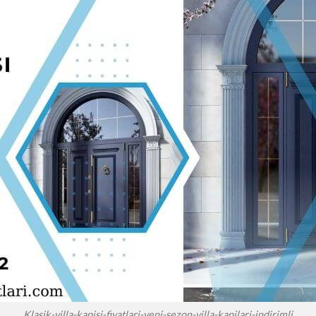
Klasik-villa-kapisi-fiyatlari-yeni-sezon-villa-kapilari-indirimli