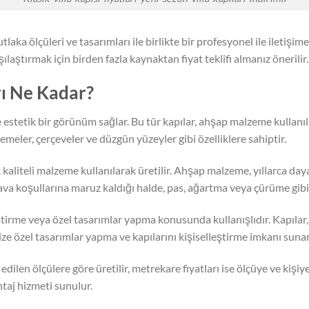
utlaka ölçüleri ve tasarımları ile birlikte bir profesyonel ile iletişim
rşılaştırmak için birden fazla kaynaktan fiyat teklifi almanız önerilir.
arı Ne Kadar?
ve estetik bir görünüm sağlar. Bu tür kapılar, ahşap malzeme kullanıla
slemeler, çerçeveler ve düzgün yüzeyler gibi özelliklere sahiptir.
 kaliteli malzeme kullanılarak üretilir. Ahşap malzeme, yıllarca dayan
hava koşullarına maruz kaldığı halde, pas, ağartma veya çürüme gib
eştirme veya özel tasarımlar yapma konusunda kullanışlıdır. Kapılar
ze özel tasarımlar yapma ve kapılarını kişiselleştirme imkanı sunar
 edilen ölçülere göre üretilir, metrekare fiyatları ise ölçüye ve kişiy
ntaj hizmeti sunulur.