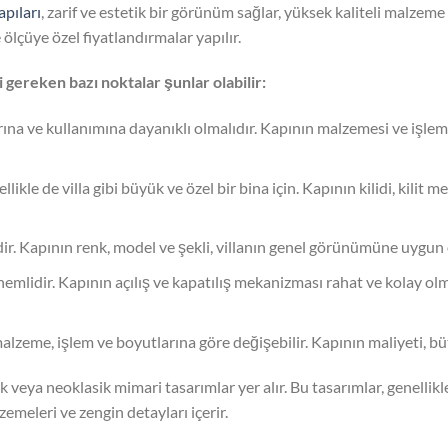
apıları
, zarif ve estetik bir görünüm sağlar, yüksek kaliteli malzeme 
ölçüye özel fiyatlandırmalar yapılır.
 gereken bazı noktalar şunlar olabilir:
arına ve kullanımına dayanıklı olmalıdır. Kapının malzemesi ve işleml
ikle de villa gibi büyük ve özel bir bina için. Kapının kilidi, kilit 
lidir. Kapının renk, model ve şekli, villanın genel görünümüne uygun 
mlidir. Kapının açılış ve kapatılış mekanizması rahat ve kolay olmalı
 malzeme, işlem ve boyutlarına göre değişebilir. Kapının maliyeti, b
asik veya neoklasik mimari tasarımlar yer alır. Bu tasarımlar, genelli
emeleri ve zengin detayları içerir.