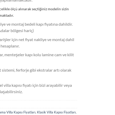
celikle ölçü alınarak seçtiğiniz modelin sizin
maktadır.
liye ve montaj bedeli kapı fiyatına dahildir.
Adalar bölgesi hariç)
parişler için net fiyat nakliye ve montaj dahil
 hesaplanır.
uar, menteşeler kapı kolu lamine cam ve kilit
 sistemi, ferforje gibi ekstralar artı olarak
l villa kapısı fiyatı için bizi arayabilir veya
şabilirsiniz.
a Villa Kapısı Fiyatları
,
Klasik Villa Kapısı Fiyatları
,