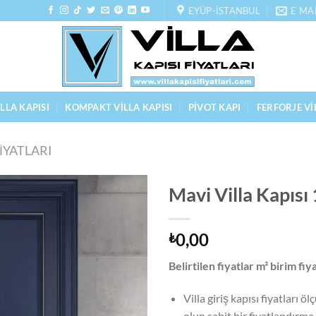
EYÜP-İSTANBUL
E MA
LLA KAPISI
KOMPAKT VILLA KAPISI
PIVOT KAPI
FERFORJE VI
FIYATLARI
Mavi Villa Kapısı
0,00
₺
Belirtilen fiyatlar m² birim fiy
Villa giriş kapısı fiyatları
olup sabit bir fiyatlandırm