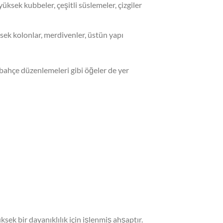
üksek kubbeler, çeşitli süslemeler, çizgiler
sek kolonlar, merdivenler, üstün yapı
ve bahçe düzenlemeleri gibi öğeler de yer
ek bir dayanıklılık için işlenmiş ahşaptır.