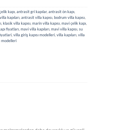
çelik kapı
,
antrasit gri kapılar
,
antrasit ön kapı
,
villa kapıları
,
antrasit villa kapısı
,
bodrum villa kapısı
,
ı
,
klasik villa kapısı
,
marin villa kapısı
,
mavi çelik kapı
,
apı fiyatları
,
mavi villa kapıları
,
mavi villa kapısı
,
su
fiyatlari
,
villa giriş kapısı modelleri
,
villa kapıları
,
villa
ı modelleri
iğer malzemelerden daha dayanıklı ve güvenli