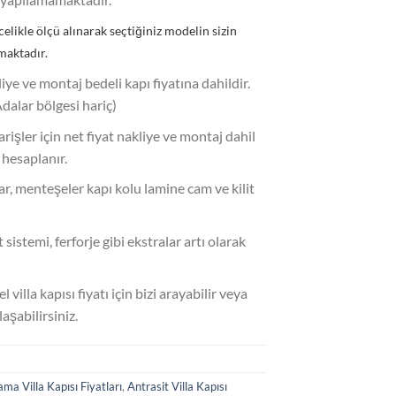
celikle ölçü alınarak seçtiğiniz modelin sizin
maktadır.
liye ve montaj bedeli kapı fiyatına dahildir.
Adalar bölgesi hariç)
parişler için net fiyat nakliye ve montaj dahil
 hesaplanır.
uar, menteşeler kapı kolu lamine cam ve kilit
 sistemi, ferforje gibi ekstralar artı olarak
l villa kapısı fiyatı için bizi arayabilir veya
şabilirsiniz.
a Villa Kapısı Fiyatları
,
Antrasit Villa Kapısı