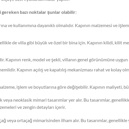
 gereken bazı noktalar şunlar olabilir:
arına ve kullanımına dayanıklı olmalıdır. Kapının malzemesi ve işleml
ikle de villa gibi büyük ve özel bir bina için. Kapının kilidi, kilit 
lidir. Kapının renk, model ve şekli, villanın genel görünümüne uygun 
mlidir. Kapının açılış ve kapatılış mekanizması rahat ve kolay olmalı
 malzeme, işlem ve boyutlarına göre değişebilir. Kapının maliyeti, b
asik veya neoklasik mimari tasarımlar yer alır. Bu tasarımlar, genelli
emeleri ve zengin detayları içerir.
çağ veya ortaçağ mimarisinden ilham alır. Bu tasarımlar, genellikle y