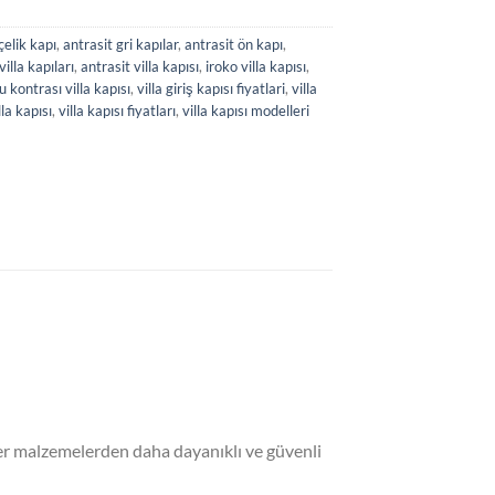
çelik kapı
,
antrasit gri kapılar
,
antrasit ön kapı
,
villa kapıları
,
antrasit villa kapısı
,
iroko villa kapısı
,
u kontrası villa kapısı
,
villa giriş kapısı fiyatlari
,
villa
lla kapısı
,
villa kapısı fiyatları
,
villa kapısı modelleri
iğer malzemelerden daha dayanıklı ve güvenli