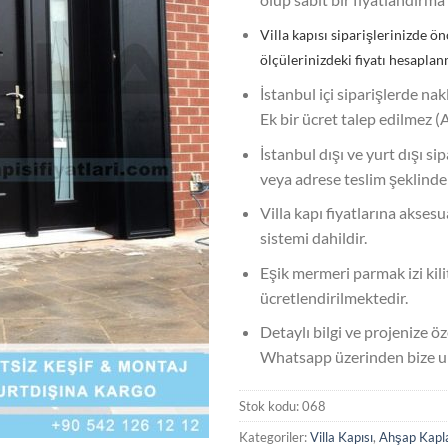
Villa kapısı siparişlerinizde ön
ölçülerinizdeki fiyatı hesaplan
İstanbul içi siparişlerde nak
Ek bir ücret talep edilmez (
İstanbul dışı ve yurt dışı si
veya adrese teslim şeklinde
Villa kapı fiyatlarına akses
sistemi dahildir.
Eşik mermeri parmak izi kilit
ücretlendirilmektedir.
Detaylı bilgi ve projenize öze
Whatsapp üzerinden bize ula
Stok kodu:
068
Kategoriler:
Villa Kapısı
,
Ahşap Kaplam