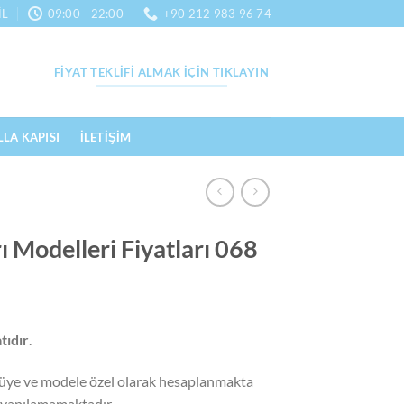
IL
09:00 - 22:00
+90 212 983 96 74
FIYAT TEKLIFI ALMAK İÇIN TIKLAYIN
LLA KAPISI
İLETIŞIM
rı Modelleri Fiyatları 068
atıdır
.
 ölçüye ve modele özel olarak hesaplanmakta
a yapılamamaktadır.