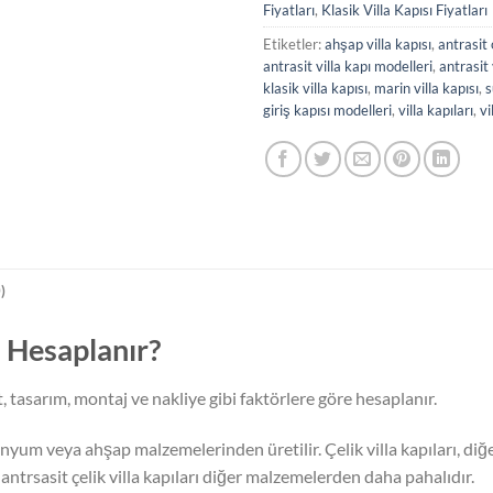
Fiyatları
,
Klasik Villa Kapısı Fiyatları
Etiketler:
ahşap villa kapısı
,
antrasit 
antrasit villa kapı modelleri
,
antrasit 
klasik villa kapısı
,
marin villa kapısı
,
s
giriş kapısı modelleri
,
villa kapıları
,
vi
)
ıl Hesaplanır?
t, tasarım, montaj ve nakliye gibi faktörlere göre hesaplanır.
minyum veya ahşap malzemelerinden üretilir. Çelik villa kapıları, d
antrsasit çelik villa kapıları diğer malzemelerden daha pahalıdır.