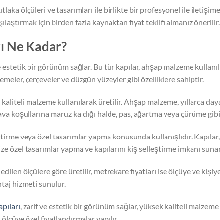
utlaka ölçüleri ve tasarımları ile birlikte bir profesyonel ile iletişim
rşılaştırmak için birden fazla kaynaktan fiyat teklifi almanız önerilir.
arı Ne Kadar?
ve estetik bir görünüm sağlar. Bu tür kapılar, ahşap malzeme kullanıla
slemeler, çerçeveler ve düzgün yüzeyler gibi özelliklere sahiptir.
 kaliteli malzeme kullanılarak üretilir. Ahşap malzeme, yıllarca dayan
hava koşullarına maruz kaldığı halde, pas, ağartma veya çürüme gib
eştirme veya özel tasarımlar yapma konusunda kullanışlıdır. Kapılar
ze özel tasarımlar yapma ve kapılarını kişiselleştirme imkanı sunar
 edilen ölçülere göre üretilir, metrekare fiyatları ise ölçüye ve kişiy
ntaj hizmeti sunulur.
apıları
, zarif ve estetik bir görünüm sağlar, yüksek kaliteli malzeme 
ölçüye özel fiyatlandırmalar yapılır.