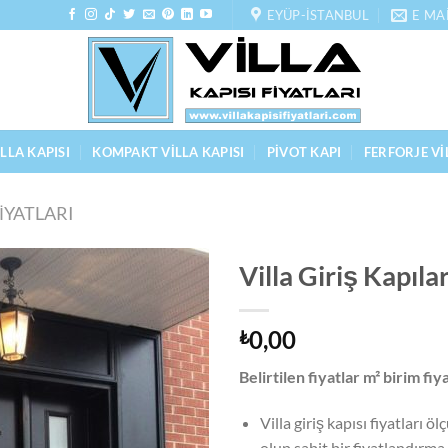
EYÜP-İSTANBUL
E MA
LLA KAPISI
KOMPAKT VILLA KAPISI
PIVOT KAPI
FERFORJE VI
FIYATLARI
Villa Giriş Kapıla
0,00
₺
Belirtilen fiyatlar m² birim fiy
Villa giriş kapısı fiyatları
olup sabit bir fiyatlandırm