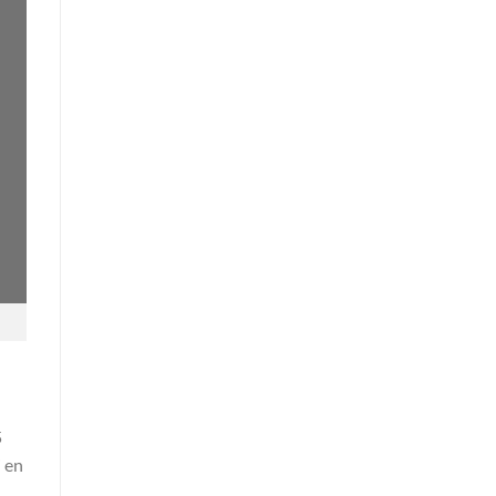
5
i en