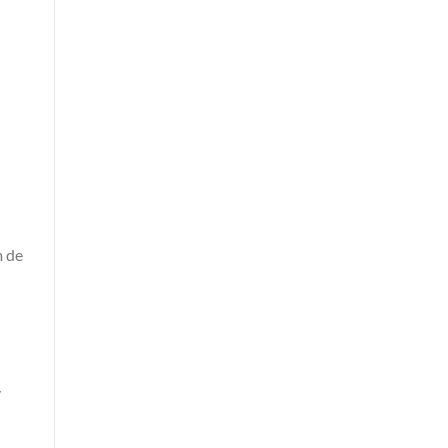
u
m de
y