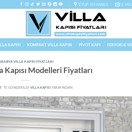
EYÜP-İSTANBUL
E MA
LLA KAPISI
KOMPAKT VILLA KAPISI
PIVOT KAPI
FERFORJE VI
ARABYA VILLA KAPISI FIYATLARI
a Kapısı Modelleri Fiyatları
3
’' TE GÖNDERILDI
VILLA KAPISI
TARAFINDAN