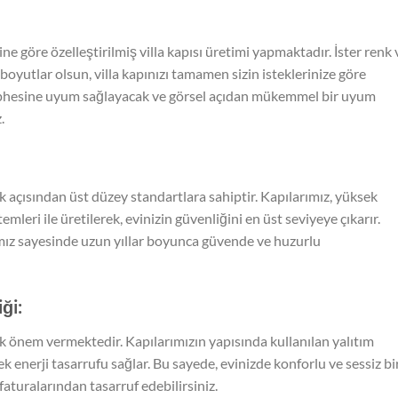
ne göre özelleştirilmiş villa kapısı üretimi yapmaktadır. İster renk 
boyutlar olsun, villa kapınızı tamamen sizin isteklerinize göre
ş cephesine uyum sağlayacak ve görsel açıdan mükemmel bir uyum
.
lık açısından üst düzey standartlara sahiptir. Kapılarımız, yüksek
stemleri ile üretilerek, evinizin güvenliğini en üst seviyeye çıkarır.
rımız sayesinde uzun yıllar boyunca güvende ve huzurlu
iği:
yük önem vermektedir. Kapılarımızın yapısında kullanılan yalıtım
rek enerji tasarrufu sağlar. Bu sayede, evinizde konforlu ve sessiz bi
aturalarından tasarruf edebilirsiniz.