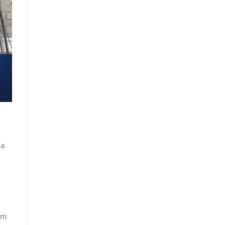
la
im