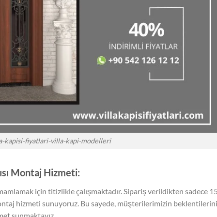
a-kapisi-fiyatlari-villa-kapi-modelleri
pısı Montaj Hizmeti:
mamlamak için titizlikle çalışmaktadır. Sipariş verildikten sadece 1
taj hizmeti sunuyoruz. Bu sayede, müşterilerimizin beklentilerin
izmet sunmaktayız.